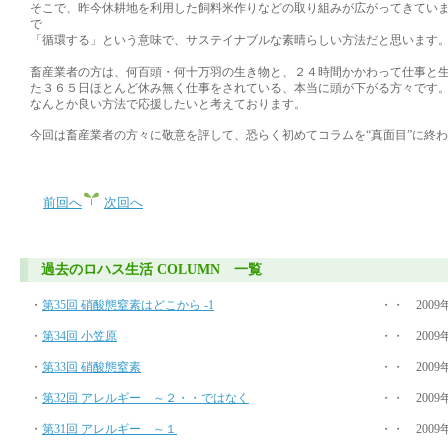
そこで、昨今休耕地を利用した飼料米作りなどの取り組みが広がってきてい
で
「循環する」という意味で、サステイナブルな素晴らしい方法だと思います
畜産業者の方は、何百頭・何十万羽の生き物と、２４時間かかわって仕事と
た３６５日ほとんど休み無く仕事をされている、本当に頭が下がる方々です
なんとか良い方法で応援したいと考えております。
今回は畜産業者の方々に敬意を評して、恐らく初めてコラムを“真面目”に終
前回へ
次回へ
過去のロハス生活 COLUMN 一覧
・
第35回 硝酸態窒素はどこから -1
・・ 2009
・
第34回 小笠原
・・ 2009
・
第33回 硝酸態窒素
・・ 2009
・
第32回 アレルギー ～２・・ではなく
・・ 2009
・
第31回 アレルギー ～１
・・ 2009