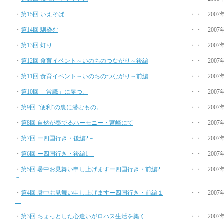
・
第15回 いえそば
・・ 2007
・
第14回 馴染む
・・ 2007
・
第13回 灯り
・・ 2007
・
第12回 食育イベント～いのちのつながり～後編
・・ 2007
・
第11回 食育イベント～いのちのつながり～前編
・・ 2007
・
第10回 「常識」に勝つ。
・・ 2007
・
第9回 ”便利”の裏に潜むもの。
・・ 2007
・
第8回 自然が奏でるハーモニー・宮崎にて
・・ 2007
・
第7回 ー四国行き・後編2－
・・ 2007
・
第6回 ー四国行き・後編1－
・・ 2007
・
第5回 暑中お見舞い申し上げますー四国行き・前編2
・・ 2007
－
・
第4回 暑中お見舞い申し上げますー四国行き・前編１
・・ 2007
－
・
第3回 ちょっとした心遣いがロハス生活を築く
・・ 2007