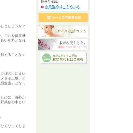
がしましょうか？
で、これを畜産堆
て良い肥料となれ
分解することなく
。
量に畑の土にまい
「メタボ土壌」と
酸態窒素」となっ
くために、海外か
る野菜類の中とい
。
す。
めなくなってしま