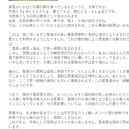
家畜がいかほどの量の餌を食べているかというと、大体ですが、
牛肉１ Kg 当たり１０ｋｇ、豚で７ｋｇ、鶏だと２．５ｋｇほどです。
当然身となる以外は糞尿として排出されます。
結果、出荷肉量の牛で９倍、豚６倍、鶏１．５倍の排出ですね。
では、このお肉としていただく以上に排出される、これら糞尿の処理はいか
これは、逆に言いますと窒素分が多い農業用肥料に有効な成分となりますの
肥として利用するようになりました。これが微生物により悪臭無く分解され
ば、
「畜産→農業→食品」の良い循環が生まれます。
しかし、実際はあまりよく分解処理が行われなかったり、あるいはほとんど
畑で処理すればよい、という感覚で畑などに撒いてしまったりしてきました
いやな言い方ですが、大量に排出される窒素分の半ば捨て場のように。
確かに、窒素分の肥料は成長に有効ですが、どんどん早く大きくなれ！と大
てしまうとどうなりましょう。過剰な窒素成分は土壌中にあふれ、あたかも
なり、ここで育つ植物の体内にも大いに蓄積されます。この窒素成分が「硝
てしまうのです。
つまり、国内で畜産業を営む、もっといいますと国内産の良いお肉をいただ
ら大量に毎年毎月輸入される窒素の、最後の行き場が畑となり私たちの食べ
うことになっています。その悪影響については、３回前のコラムの通りです
窒素分は、生き物が生きていくには不可欠なアミノ酸≒タンパク質の材料で
折角ですから輸入品でなく、国産にしませんか。
これですと、不幸にして現状はコストが全く合いません。畜産業は国内で営
います。