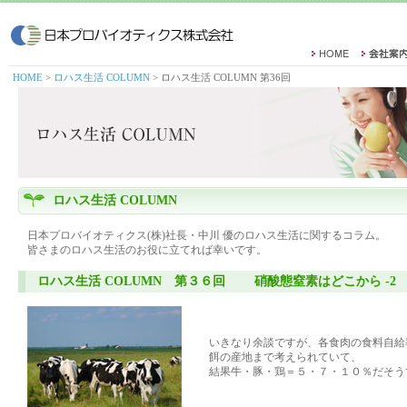
HOME
>
ロハス生活 COLUMN
> ロハス生活 COLUMN 第36回
ロハス生活 COLUMN
日本プロバイオティクス(株)社長・中川 優のロハス生活に関するコラム。
皆さまのロハス生活のお役に立てれば幸いです。
ロハス生活 COLUMN 第３６回 硝酸態窒素はどこから -2
いきなり余談ですが、各食肉の食料自給
餌の産地まで考えられていて、
結果牛・豚・鶏＝５・７・１０％だそう