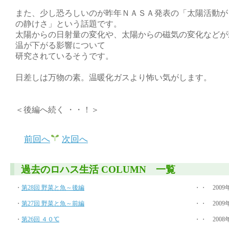
また、少し恐ろしいのが昨年ＮＡＳＡ発表の「太陽活動が
の静けさ」という話題です。
太陽からの日射量の変化や、太陽からの磁気の変化などが
温が下がる影響について
研究されているそうです。
日差しは万物の素。温暖化ガスより怖い気がします。
＜後編へ続く ・・！＞
前回へ
次回へ
過去のロハス生活 COLUMN 一覧
・
第28回 野菜と魚～後編
・・ 2009
・
第27回 野菜と魚～前編
・・ 2009
・
第26回 ４０℃
・・ 2008