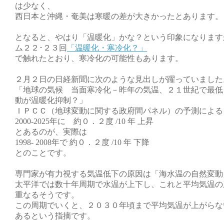
は少なく、
西日本と沖縄・奄美は寒暖の差が大きかったとあります。
となると、やはり「温暖化」かな？という印象になります
ム２２･２３回
「温暖化・寒冷化？」
で触れたとおり、寒冷化の可能性もあります。
２月２日の日経新聞に次のような見出しが躍っていました
「地球の気候 当面寒冷化－昨年の気温、２１世紀で最
動が温暖化抑制？」
ＩＰＣＣ（地球変動に関する政府間パネル）の予測による
2000-2025年に 約０．２度 /10 年 上昇
とあるのが、実際は
1998- 2008年で 約０．２度 /10 年 下降
とのことです。
専門家が有力視する気温低下の原因は「海水温の自然変動
太平洋では数十年周期で水温が上下し、これと平均気温の
重なるそうです。
この周期でいくと、２０３０年頃まで平均気温が上がらな
あるという指摘です。