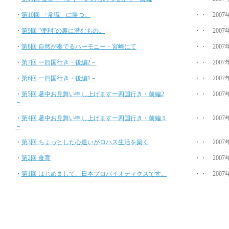
・
第10回 「常識」に勝つ。
・・ 2007
・
第9回 ”便利”の裏に潜むもの。
・・ 2007
・
第8回 自然が奏でるハーモニー・宮崎にて
・・ 2007
・
第7回 ー四国行き・後編2－
・・ 2007
・
第6回 ー四国行き・後編1－
・・ 2007
・
第5回 暑中お見舞い申し上げますー四国行き・前編2
・・ 2007
－
・
第4回 暑中お見舞い申し上げますー四国行き・前編１
・・ 2007
－
・
第3回 ちょっとした心遣いがロハス生活を築く
・・ 2007
・
第2回 食育
・・ 2007
・
第1回 はじめまして、日本プロバイオティクスです。
・・ 2007