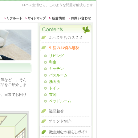
ロハス生活なら、このような問題が解決します
リビング
和室
キッチン
バスルーム
湿気など…。そん
洗面所
商品をご紹介しま
トイレ
で、日常でお困り
玄関
ベッドルーム